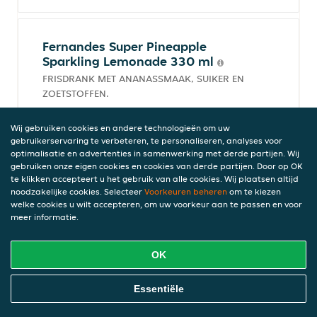
Fernandes Super Pineapple
Sparkling Lemonade 330 ml
FRISDRANK MET ANANASSMAAK, SUIKER EN
ZOETSTOFFEN.
€ 2,75
incl. statiegeld (€ 0,00), € 8,33/l, 0,33l
Wij gebruiken cookies en andere technologieën om uw
gebruikerservaring te verbeteren, te personaliseren, analyses voor
optimalisatie en advertenties in samenwerking met derde partijen. Wij
gebruiken onze eigen cookies en cookies van derde partijen. Door op OK
te klikken accepteert u het gebruik van alle cookies. Wij plaatsen altijd
Lipton Ice Tea Peach 330ml
noodzakelijke cookies. Selecteer
Voorkeuren beheren
om te kiezen
€ 2,75
welke cookies u wilt accepteren, om uw voorkeur aan te passen en voor
incl. statiegeld (€ 0,00), € 8,33/l, 0,33l
meer informatie.
OK
Minute Maid Orange 330 ml
Online Eten Bestellen
Essentiële
Sinaasappelsap uit Concentraat.
€ 3,00