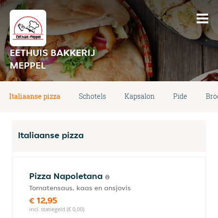
EETHUIS BAKKERIJ
MEPPEL
Italiaanse pizza
Schotels
Kapsalon
Pide
Bro
Italiaanse pizza
Pizza Napoletana
Tomatensaus, kaas en ansjovis
€ 12,95
incl. statiegeld (€ 0,00)